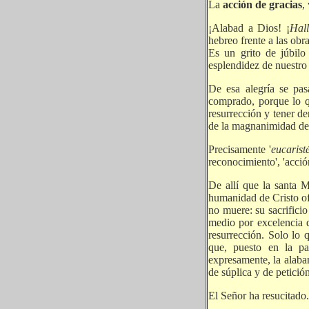
La
acción de gracias
,
¡Alabad a Dios! ¡
Hal
hebreo frente a las obr
Es un grito de júbil
esplendidez de nuestro
De esa alegría se pas
comprado, porque lo qu
resurrección y tener d
de la magnanimidad de
Precisamente '
eucarist
reconocimiento', 'acció
De allí que la santa M
humanidad de Cristo ofr
no muere: su sacrificio 
medio por excelencia d
resurrección. Solo lo 
que, puesto en la pa
expresamente, la alaban
de súplica y de petición
El Señor ha resucitado