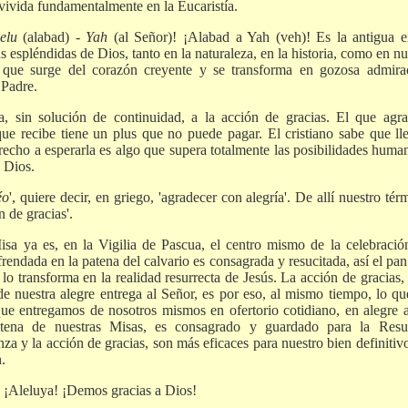
 vivida fundamentalmente en la Eucaristía.
lelu
(alabad) -
Yah
(al Señor)! ¡Alabad a Yah (veh)! Es la antigua 
as espléndidas de Dios, tanto en la naturaleza, en la historia, como en nu
o que surge del corazón creyente y se transforma en gozosa admira
 Padre.
a, sin solución de continuidad, a la acción de gracias. El que ag
e recibe tiene un plus que no puede pagar. El cristiano sabe que lle
erecho a esperarla es algo que supera totalmente las posibilidades huma
 Dios.
éo
', quiere decir, en griego, 'agradecer con alegría'. De allí nuestro tér
n de gracias'.
isa ya es, en la Vigilia de Pascua, el centro mismo de la celebraci
endada en la patena del calvario es consagrada y resucitada, así el pa
lo transforma en la realidad resurrecta de Jesús. La acción de gracias, l
e nuestra alegre entrega al Señor, es por eso, al mismo tiempo, lo que
que entregamos de nosotros mismos en ofertorio cotidiano, en alegre a
tena de nuestras Misas, es consagrado y guardado para la Resur
za y la acción de gracias, son más eficaces para nuestro bien definiti
.
. ¡Aleluya! ¡Demos gracias a Dios!