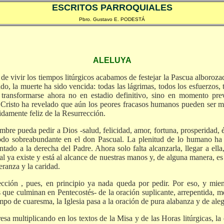
ESCRITOS PARROQUIALES
Pbro. Gustavo E. PODESTÁ
ALELUYA
e vivir los tiempos litúrgicos acabamos de festejar la Pascua alboroza
, la muerte ha sido vencida: todas las lágrimas, todos los esfuerzos, 
 transformarse ahora no en estadio definitivo, sino en momento prev
Cristo ha revelado que aún los peores fracasos humanos pueden ser me
idamente feliz de la Resurrección.
bre pueda pedir a Dios -salud, felicidad, amor, fortuna, prosperidad, é
o sobreabundante en el don Pascual. La plenitud de lo humano ha 
ntado a la derecha del Padre. Ahora solo falta alcanzarla, llegar a ell
al ya existe y está al alcance de nuestras manos y, de alguna manera, es
peranza y la caridad.
cción , pues, en principio ya nada queda por pedir. Por eso, y mien
 que culminan en Pentecostés- de la oración suplicante, arrepentida, m
empo de cuaresma, la Iglesia pasa a la oración de pura alabanza y de aleg
esa multiplicando en los textos de la Misa y de las Horas litúrgicas, l