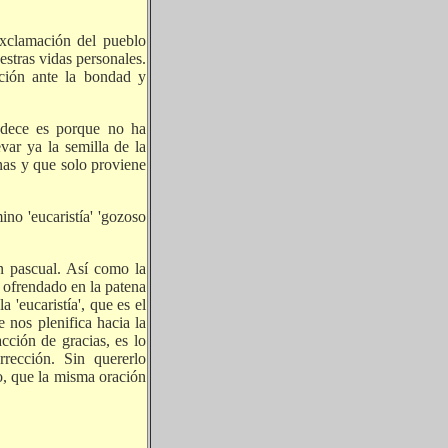
exclamación del pueblo
estras vidas personales.
ción ante la bondad y
radece es porque no ha
var ya la semilla de la
nas y que solo proviene
mino 'eucaristía' 'gozoso
ón pascual. Así como la
n ofrendado en la patena
a 'eucaristía', que es el
 nos plenifica hacia la
cción de gracias, es lo
rección. Sin quererlo
vo, que la misma oración