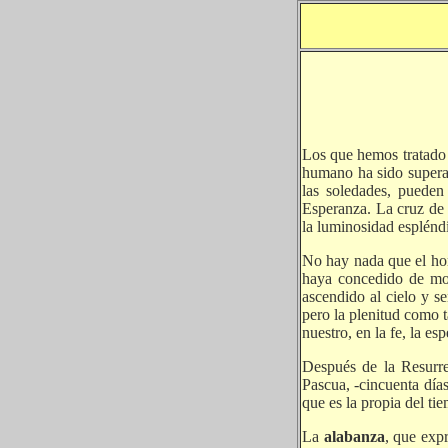
Los que hemos tratado d
humano ha sido superado
las soledades, pueden
Esperanza. La cruz de 
la luminosidad esplénd
No hay nada que el hom
haya concedido de mod
ascendido al cielo y se
pero la plenitud como t
nuestro, en la fe, la es
Después de la Resurre
Pascua, -cincuenta días
que es la propia del ti
La
alabanza
, que expr