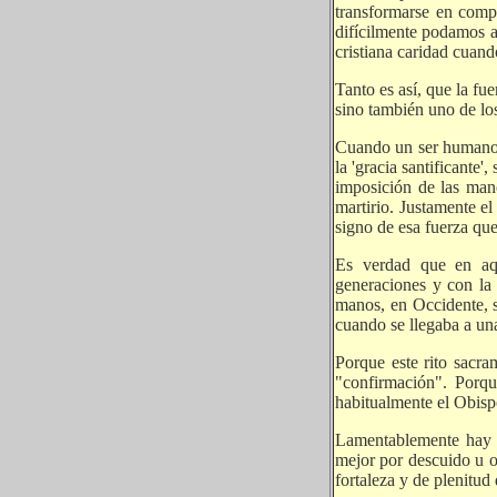
transformarse en comp
difícilmente podamos at
cristiana caridad cuand
Tanto es así, que la fue
sino también uno de los
Cuando un ser humano es
la 'gracia santificante'
imposición de las mano
martirio. Justamente el
signo de esa fuerza que
Es verdad que en aqu
generaciones y con la 
manos, en Occidente, s
cuando se llegaba a un
Porque este rito sacra
"confirmación". Porque
habitualmente el Obisp
Lamentablemente hay m
mejor por descuido u ol
fortaleza y de plenitud