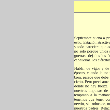
Septiembre suena a p
estío. Estación atractiv
y todo pareciera que a
no solo porque unida a
guerras: dejados los "
caballerías, los ejérci
Hablar de vigor y de 
épocas, cuando la 'no 
bien, parece que debe 
cierto. Pero precisame
donde no hay fuerza, 
nuestros impulsos de 
temprano a la mañana,
tenemos que tener cora
nervio, sin robustez, 
nuestros padres. Relac