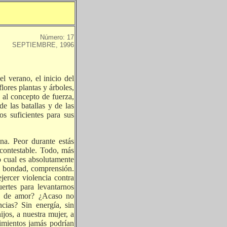
Número: 17
SEPTIEMBRE, 1996
del verano, el inicio del
flores plantas y árboles,
 al concepto de fuerza,
e las batallas y de las
os suficientes para sus
na. Peor durante estás
ncontestable. Todo, más
o cual es absolutamente
z, bondad, comprensión.
ercer violencia contra
ertes para levantarnos
ras de amor? ¿Acaso no
ncias? Sin energía, sin
jos, a nuestra mujer, a
timientos jamás podrían