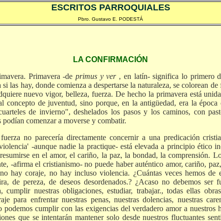
ESCRITOS PARROQUIALES
Pbro. Gustavo E. PODESTÁ
LA CONFIRMACIÓN
rimavera. Primavera -de
primus y ver
, en latín- significa lo primero 
a si las hay, donde comienza a despertarse la naturaleza, se colorean de 
dquiere nuevo vigor, belleza, fuerza. De hecho la primavera está unida
l concepto de juventud, sino porque, en la antigüedad, era la época d
cuarteles de invierno", deshelados los pasos y los caminos, con past
tos podían comenzar a moverse y combatir.
fuerza no parecería directamente concernir a una predicación cristia
violencia' -aunque nadie la practique- está elevada a principio ético i
resumirse en el amor, el cariño, la paz, la bondad, la comprensión. L
nte, -afirma el cristianismo- no puede haber auténtico amor, cariño, pa
no hay coraje, no hay incluso violencia. ¿Cuántas veces hemos de ej
ira, de pereza, de deseos desordenados.? ¿Acaso no debemos ser fu
 cumplir nuestras obligaciones, estudiar, trabajar., todas ellas ob
je para enfrentar nuestras penas, nuestras dolencias, nuestras care
no podemos cumplir con las exigencias del verdadero amor a nuestros hi
iones que se intentarán mantener solo desde nuestros fluctuantes sen