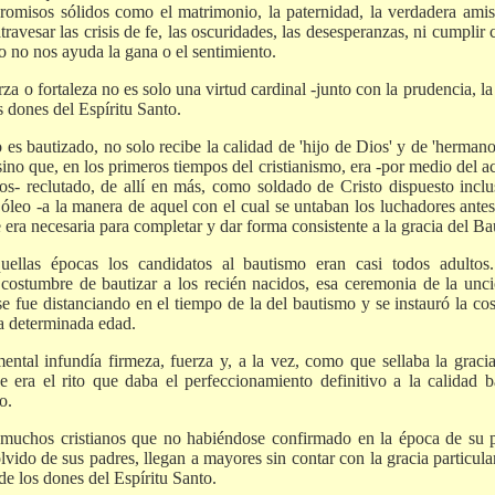
romisos sólidos como el matrimonio, la paternidad, la verdadera amis
ravesar las crisis de fe, las oscuridades, las desesperanzas, ni cumplir
o no nos ayuda la gana o el sentimiento.
rza o fortaleza no es solo una virtud cardinal -junto con la prudencia, la
 dones del Espíritu Santo.
 bautizado, no solo recibe la calidad de 'hijo de Dios' y de 'hermano 
, sino que, en los primeros tiempos del cristianismo, era -por medio del 
s- reclutado, de allí en más, como soldado de Cristo dispuesto inclu
 óleo -a la manera de aquel con el cual se untaban los luchadores antes
 era necesaria para completar y dar forma consistente a la gracia del B
ellas épocas los candidatos al bautismo eran casi todos adultos.
costumbre de bautizar a los recién nacidos, esa ceremonia de la unc
e fue distanciando en el tiempo de la del bautismo y se instauró la cos
a determinada edad.
mental infundía firmeza, fuerza y, a la vez, como que sellaba la gracia
 era el rito que daba el perfeccionamiento definitivo a la calidad b
o.
uchos cristianos que no habiéndose confirmado en la época de su 
vido de sus padres, llegan a mayores sin contar con la gracia particul
 de los dones del Espíritu Santo.