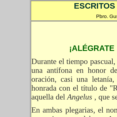
ESCRITOS
Pbro. G
¡ALÉGRATE 
Durante el tiempo pascual, l
una antífona en honor d
oración, casi una letaní
honrada con el título de "
aquella del
Angelus
, que s
En ambas plegarias, el no