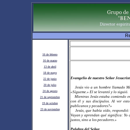
Re
16 de febrero
16 de marzo
13 de abril
18 de mayo
Evangelio de nuestro Señor Jesucris
22 de junio
20 de julio
Jesús vio a un hombre llamado Mate
24 de agosto
«Sígueme.» El se levantó y lo siguió.
Mientras Jesús estaba comiendo en 
21 de septiembre
con él y sus discípulos. Al ver est
19 de octubre
publicanos y pecadores?»
23 de noviembre
Jesús, que había oído, respondió: «
Vayan y aprendan qué significa: Yo q
justos, sino a los pecadores.»
Palabra del Señor.